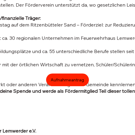
ustellen. Der Förderverein unterstützt da, wo gesetzlichen Le
finanzielle Träger:
tag auf dem Ritzenbütteler Sand – Förderziel: zur Reduzier
 ca. 30 regionalen Unternehmen im Feuerwehrhaus Lemwerder
ldungsplätze und ca. 55 unterschiedliche Berufe stellen seit
 mit der örtlichen Wirtschaft zu vernetzen, Schüler/Schüleri
Aufnahmeantrag
rkt oder anderen Veranstaltungen der Gemeinde kennlernen
ine Spende und werde als Fördermitglied Teil dieser tolle
 Lemwerder e.V.