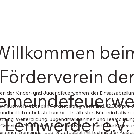
Willkommen bei
Förderverein de
emeindefeuerwe
täten der Kinder- und Jugendfeuerwehren, der Einsatzabteil
der Feuerwehr über den Förderbeitrag
von mind. 12,00€ pro 
esundheitlich unbelastet um bei der ältesten Bürgerinitiative 
Lemwerder e.V.
stattung, Weiterbildung, Jugendmaßnahmen und Teambildung
ige Gemeinde/Stadt nach dem Brandschutzgesetz. Die Kommun
m eigenen Gemeinde- oder Stadtgebiet mit technischer Ausr