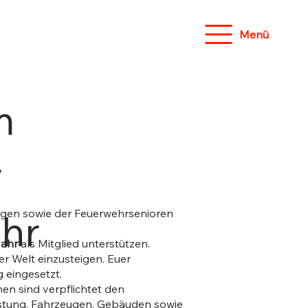
Menü
m
r
hr
ungen sowie der Feuerwehrsenioren
Jahr
als Mitglied unterstützen.
der Welt einzusteigen. Euer
 eingesetzt.
en sind verpflichtet den
üstung, Fahrzeugen, Gebäuden sowie