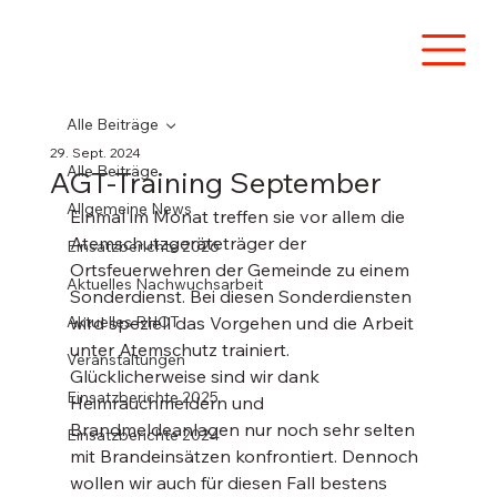
Alle Beiträge
29. Sept. 2024
Alle Beiträge
AGT-Training September
Allgemeine News
Einmal im Monat treffen sie vor allem die 
Atemschutzgeräteträger der 
Einsatzberichte 2026
Ortsfeuerwehren der Gemeinde zu einem 
Aktuelles Nachwuchsarbeit
Sonderdienst. Bei diesen Sonderdiensten 
Aktuelles RHOT
wird speziell das Vorgehen und die Arbeit 
unter Atemschutz trainiert. 
Veranstaltungen
Glücklicherweise sind wir dank 
Einsatzberichte 2025
Heimrauchmeldern und 
Brandmeldeanlagen nur noch sehr selten 
Einsatzberichte 2024
mit Brandeinsätzen konfrontiert. Dennoch 
wollen wir auch für diesen Fall bestens 