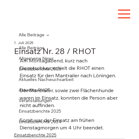
Alle Beiträge
1. Juli 2025
Alle Beiträge
Einsatz Nr. 28 / RHOT
Allgemeine News
Am Montagabend, kurz nach 
Dienstschluss erhielt die RHOT einen 
Einsatzberichte 2026
Einsatz für den Mantrailer nach Löningen.
Aktuelles Nachwuchsarbeit
Aktuelles RHOT
Der Mantrailer, sowie zwei Flächenhunde 
waren im Einsatz, konnten die Person aber 
Veranstaltungen
nicht auffinden.
Einsatzberichte 2025
Somit war der Einsatz am frühen 
Einsatzberichte 2024
Dienstagmorgen um 4 Uhr beendet.
Einsatzberichte 2025