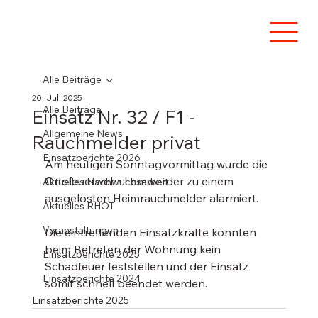
Alle Beiträge
20. Juli 2025
Alle Beiträge
Einsatz Nr. 32 / F1 -
Allgemeine News
Rauchmelder privat
Einsatzberichte 2026
Am heutigen Sonntagvormittag wurde die 
Ortsfeuerwehr Lemwerder zu einem 
Aktuelles Nachwuchsarbeit
ausgelösten Heimrauchmelder alarmiert. 
Aktuelles RHOT
Veranstaltungen
Die eintreffenden Einsätzkräfte konnten 
beim Betreten der Wohnung kein 
Einsatzberichte 2025
Schadfeuer feststellen und der Einsatz 
Einsatzberichte 2024
somit schnell beendet werden.
Einsatzberichte 2025