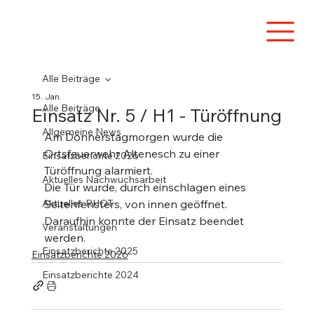
Alle Beiträge
15. Jan.
Alle Beiträge
Einsatz Nr. 5 / H1 - Türöffnung
Allgemeine News
Am Donnerstagmorgen wurde die 
Ortsfeuerwehr Altenesch zu einer 
Einsatzberichte 2026
Türöffnung alarmiert.
Aktuelles Nachwuchsarbeit
Die Tür wurde, durch einschlagen eines 
Aktuelles RHOT
Seitenfensters, von innen geöffnet.
Daraufhin konnte der Einsatz beendet 
Veranstaltungen
werden.
Einsatzberichte 2025
Einsatzberichte 2026
Einsatzberichte 2024