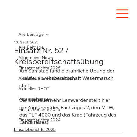
Alle Beiträge
10. Sept. 2025
Alle Beiträge
Einsatz Nr. 52 /
Allgemeine News
Kreisbereitschaftsübung
Einsatzberichte 2026
Am Samstag fand die jährliche Übung der 
Kreisfeuerwehrbereitschaft Wesermarsch 
Aktuelles Nachwuchsarbeit
statt. 
Aktuelles RHOT
Veranstaltungen
Die Ortsfeuerwehr Lemwerder stellt hier 
die Zugführer des Fachzuges 2, den MTW, 
Einsatzberichte 2025
das TLF 4000 und das Krad (Fahrzeug des 
Einsatzberichte 2024
Landkreises).
Einsatzberichte 2025