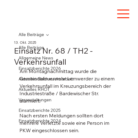
Alle Beiträge
13. Okt. 2025
Alle Beiträge
Einsatz Nr. 68 / TH2 -
Allgemeine News
Verkehrsunfall
Einsatzberichte 2026
Am Montagnachmittag wurde die 
Gemeindefeuerwehr Lemwerder zu einem 
Aktuelles Nachwuchsarbeit
Verkehrsunfall im Kreuzungsbereich der 
Aktuelles RHOT
Industriestraße / Bardewischer Str. 
Veranstaltungen
alarmiert.
Einsatzberichte 2025
Nach ersten Meldungen sollten dort 
Einsatzberichte 2024
mehrere Verletzte sowie eine Person im 
PKW eingeschlossen sein.